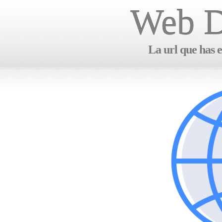
Web D
La url que has e